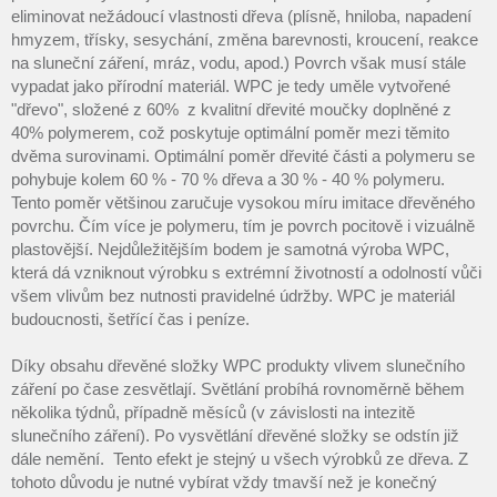
eliminovat nežádoucí vlastnosti dřeva (plísně, hniloba, napadení
hmyzem, třísky, sesychání, změna barevnosti, kroucení, reakce
na sluneční záření, mráz, vodu, apod.) Povrch však musí stále
vypadat jako přírodní materiál. WPC je tedy uměle vytvořené
"dřevo", složené z 60% z kvalitní dřevité moučky doplněné z
40% polymerem, což poskytuje optimální poměr mezi těmito
dvěma surovinami. Optimální poměr dřevité části a polymeru se
pohybuje kolem 60 % - 70 % dřeva a 30 % - 40 % polymeru.
Tento poměr většinou zaručuje vysokou míru imitace dřevěného
povrchu. Čím více je polymeru, tím je povrch pocitově i vizuálně
plastovější. Nejdůležitějším bodem je samotná výroba WPC,
která dá vzniknout výrobku s extrémní životností a odolností vůči
všem vlivům bez nutnosti pravidelné údržby. WPC je materiál
budoucnosti, šetřící čas i peníze.
Díky obsahu dřevěné složky WPC produkty vlivem slunečního
záření po čase zesvětlají. Světlání probíhá rovnoměrně během
několika týdnů, případně měsíců (v závislosti na intezitě
slunečního záření). Po vysvětlání dřevěné složky se odstín již
dále nemění. Tento efekt je stejný u všech výrobků ze dřeva. Z
tohoto důvodu je nutné vybírat vždy tmavší než je konečný