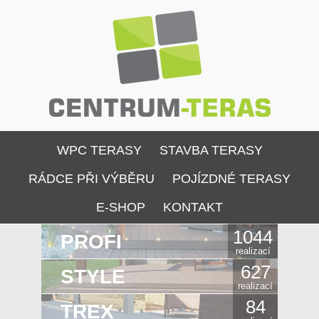
WPC TERASY
STAVBA TERASY
RÁDCE PŘI VÝBĚRU
POJÍZDNÉ TERASY
E-SHOP
KONTAKT
1044
PROFI
realizací
627
STYLE
realizací
84
TREX