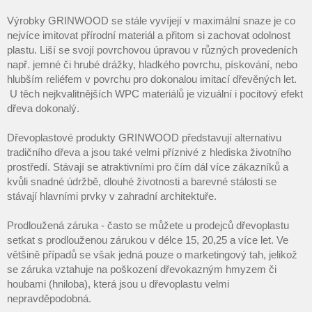
Výrobky GRINWOOD se stále vyvíjejí v maximální snaze je co
nejvíce imitovat přírodní materiál a přitom si zachovat odolnost
plastu. Liší se svojí povrchovou úpravou v různých provedeních
např. jemné či hrubé drážky, hladkého povrchu, pískování, nebo
hlubším reliéfem v povrchu pro dokonalou imitací dřevěných let.
U těch nejkvalitnějších WPC materiálů je vizuální i pocitový efekt
dřeva dokonalý.
Dřevoplastové produkty GRINWOOD představují alternativu
tradičního dřeva a jsou také velmi příznivé z hlediska životního
prostředí. Stávají se atraktivními pro čím dál více zákazníků a
kvůli snadné údržbě, dlouhé životnosti a barevné stálosti se
stávají hlavními prvky v zahradní architektuře.
Prodloužená záruka - často se můžete u prodejců dřevoplastu
setkat s prodlouženou zárukou v délce 15, 20,25 a více let. Ve
většině případů se však jedná pouze o marketingový tah, jelikož
se záruka vztahuje na poškození dřevokazným hmyzem či
houbami (hniloba), která jsou u dřevoplastu velmi
nepravděpodobná.